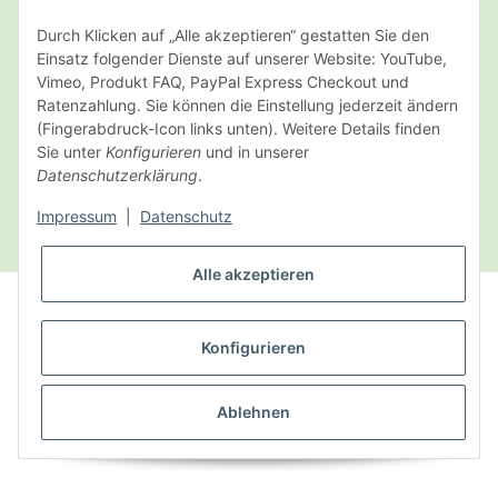
Durch Klicken auf „Alle akzeptieren“ gestatten Sie den
Einsatz folgender Dienste auf unserer Website: YouTube,
Vimeo, Produkt FAQ, PayPal Express Checkout und
Ratenzahlung. Sie können die Einstellung jederzeit ändern
(Fingerabdruck-Icon links unten). Weitere Details finden
Sie unter
Konfigurieren
und in unserer
Datenschutzerklärung
.
* Alle Preise inkl. gesetzlicher USt., zzgl.
Versand
Impressum
|
Datenschutz
VERTRAG WIDERRUFEN
Alle akzeptieren
VERTRAG WIDERRUFEN
Konfigurieren
© Latanis Naturprodukte GmbH
Powered by
JTL-Shop
|
FIRE JTL-Shop Template
Ablehnen