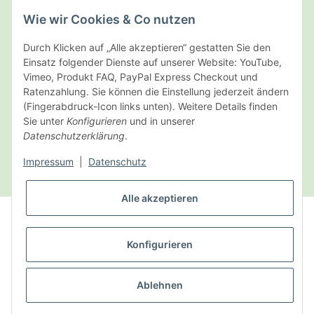
Wie wir Cookies & Co nutzen
Durch Klicken auf „Alle akzeptieren“ gestatten Sie den
Einsatz folgender Dienste auf unserer Website: YouTube,
Vimeo, Produkt FAQ, PayPal Express Checkout und
Ratenzahlung. Sie können die Einstellung jederzeit ändern
(Fingerabdruck-Icon links unten). Weitere Details finden
Sie unter
Konfigurieren
und in unserer
Datenschutzerklärung
.
* Alle Preise inkl. gesetzlicher USt., zzgl.
Versand
Impressum
|
Datenschutz
VERTRAG WIDERRUFEN
Alle akzeptieren
VERTRAG WIDERRUFEN
Konfigurieren
© Latanis Naturprodukte GmbH
Powered by
JTL-Shop
|
FIRE JTL-Shop Template
Ablehnen