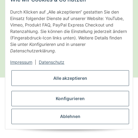
Durch Klicken auf „Alle akzeptieren“ gestatten Sie den
Einsatz folgender Dienste auf unserer Website: YouTube,
Vimeo, Produkt FAQ, PayPal Express Checkout und
Ratenzahlung. Sie können die Einstellung jederzeit ändern
(Fingerabdruck-Icon links unten). Weitere Details finden
Sie unter
Konfigurieren
und in unserer
Datenschutzerklärung
.
* Alle Preise inkl. gesetzlicher USt., zzgl.
Versand
Impressum
|
Datenschutz
VERTRAG WIDERRUFEN
Alle akzeptieren
VERTRAG WIDERRUFEN
Konfigurieren
© Latanis Naturprodukte GmbH
Powered by
JTL-Shop
|
FIRE JTL-Shop Template
Ablehnen