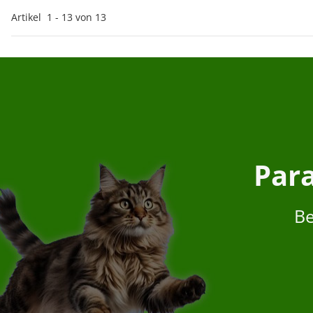
Artikel
1
-
13
von
13
Para
Be