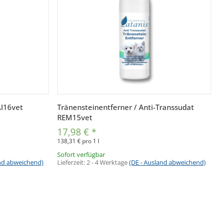
Vorschau
AI16vet
Tränensteinentferner / Anti-Transsudat
REM15vet
17,98 €
*
138,31 € pro 1 l
Sofort verfügbar
and abweichend)
Lieferzeit:
2 - 4 Werktage
(DE - Ausland abweichend)