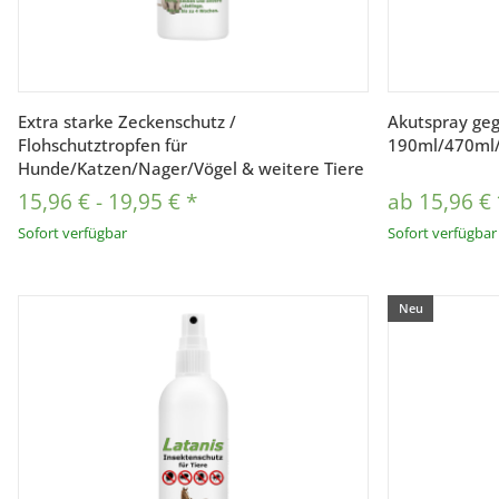
Vorschau
Extra starke Zeckenschutz /
Akutspray ge
Flohschutztropfen für
190ml/470ml
Hunde/Katzen/Nager/Vögel & weitere Tiere
15,96 €
-
19,95 €
*
ab
15,96 €
Sofort verfügbar
Sofort verfügbar
Neu