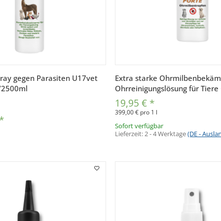
Vorschau
Vorschau
ay gegen Parasiten U17vet
Extra starke Ohrmilbenbekäm
/2500ml
Ohrreinigungslösung für Tiere
19,95 €
*
399,00 € pro 1 l
*
Sofort verfügbar
Lieferzeit:
2 - 4 Werktage
(DE - Ausl