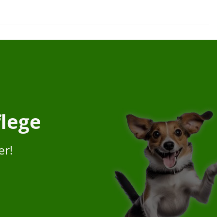
flege
er!