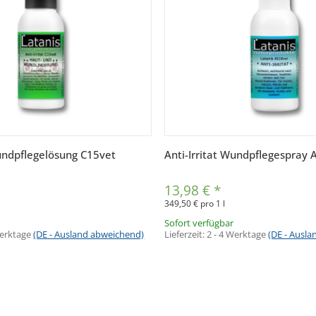
Vorschau
Vorschau
Wundpflegelösung C15vet
Anti-Irritat Wundpflegespray 
13,98 €
*
349,50 € pro 1 l
Sofort verfügbar
Werktage
(DE - Ausland abweichend)
Lieferzeit:
2 - 4 Werktage
(DE - Ausl