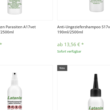
Vorschau
Vorschau
gen Parasiten A17vet
Anti-Ungeziefershampoo S17v
/2500ml
190ml/2500ml
*
ab
13,56 €
*
Sofort verfügbar
Neu